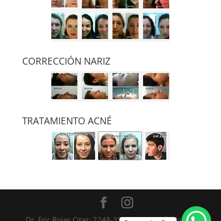
CORRECCIÓN NARIZ
TRATAMIENTO ACNÉ
Dr. Eric Rojas Citas: 2248-3535 / Desarrollado por