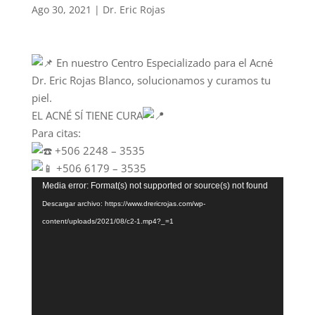
Ago 30, 2021
|
Dr. Eric Rojas
En nuestro Centro Especializado para el Acné
Dr. Eric Rojas Blanco, solucionamos y curamos tu
piel.
EL ACNÉ SÍ TIENE CURA
Para citas:
+506 2248 – 3535
+506 6179 – 3535
Reproductor
Media error: Format(s) not supported or source(s) not found
de
Descargar archivo: https://www.drericrojas.com/wp-
vídeo
content/uploads/2021/08/c2-1.mp4?_=1