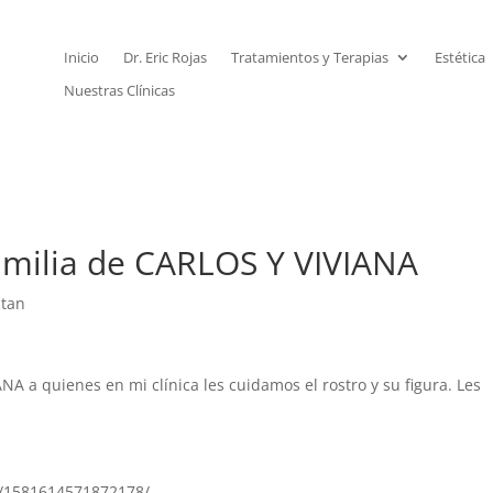
Inicio
Dr. Eric Rojas
Tratamientos y Terapias
Estética
Nuestras Clínicas
amilia de CARLOS Y VIVIANA
itan
A a quienes en mi clínica les cuidamos el rostro y su figura. Les
s/1581614571872178/